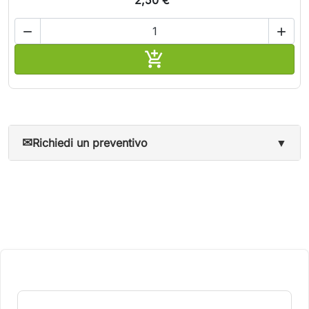



Aggiungi al carrello
✉
Richiedi un preventivo
▼