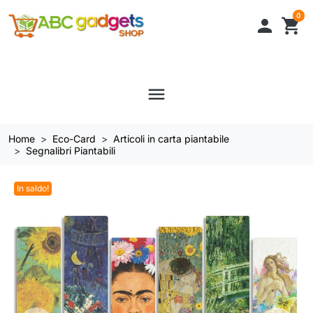
0

shopping_cart
menu
Home
Eco-Card
Articoli in carta piantabile
Segnalibri Piantabili
In saldo!