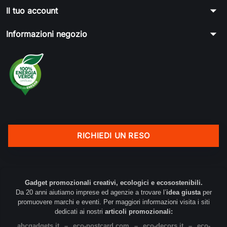
arrow_drop_down
Il tuo account
arrow_drop_down
Informazioni negozio
RICHIEDI UN RESO
Gadget promozionali creativi, ecologici e ecosostenibili.
Da 20 anni aiutiamo imprese ed agenzie a trovare l’
idea giusta
per
promuovere marchi e eventi. Per maggiori informazioni visita i siti
dedicati ai nostri
articoli promozionali:
abcgadgets.it
–
eco-postcard.com
–
eco-decors.it
–
eco-