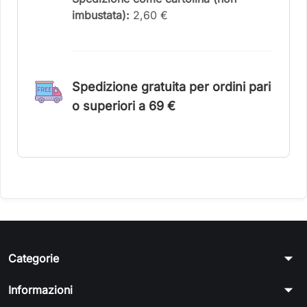
imbustata):
2,60 €
Spedizione gratuita per ordini pari
o superiori a 6
9 €
arrow_drop_down
Categorie
arrow_drop_down
Informazioni