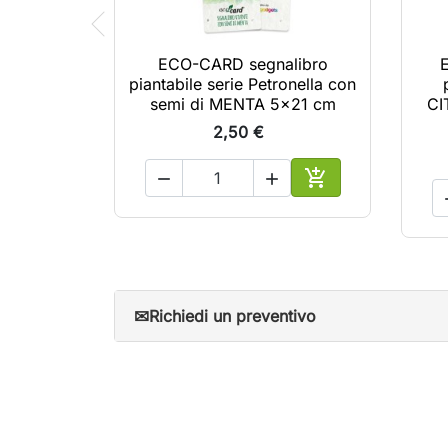
ECO-CARD segnalibro
piantabile serie Petronella con
semi di MENTA 5x21 cm
CI
2,50 €



Aggiungi al carrel
✉
Richiedi un preventivo