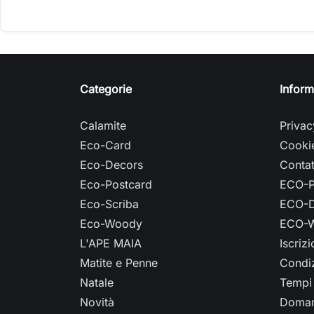
Categorie
Inform
Calamite
Privac
Eco-Card
Cookie
Eco-Decors
Contat
Eco-Postcard
ECO-P
Eco-Scriba
ECO-D
Eco-Woody
ECO-W
L'APE MAIA
Iscriz
Matite e Penne
Condiz
Natale
Tempi 
Novità
Doman