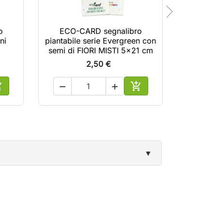
o
ECO-CARD segnalibro
ECO-C
ni
piantabile serie Evergreen con
pianta
semi di FIORI MISTI 5x21 cm
artistiche
2,50 €





ggiungi al carrello
Aggiungi al carrello
▼