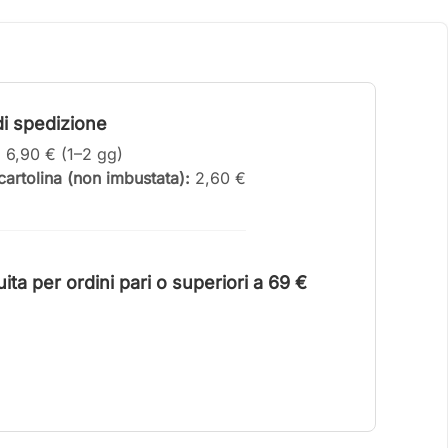
i spedizione
:
6,90 € (1–2 gg)
artolina (non imbustata):
2,60 €
ta per ordini pari o superiori a 6
9 €