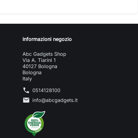
Informazioni negozio
Abc Gadgets Shop
Via A. Tiarini 1
40127 Bologna
Bologna
Italy
phone
0514128100
mail
info@abcgadgets.it