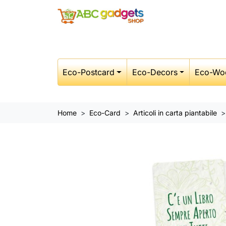
Eco-Postcard
Eco-Decors
Eco-Wo
Home
Eco-Card
Articoli in carta piantabile