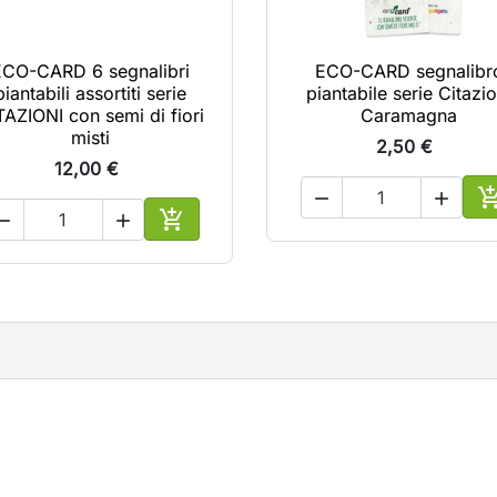
ECO-CARD 6 segnalibri
ECO-CARD segnalibr
piantabili assortiti serie
piantabile serie Citazio
TAZIONI con semi di fiori
Caramagna
misti
2,50 €
12,00 €





lo
A
Aggiungi al carrello