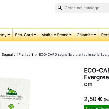
search
ody
Eco-Card
Matite e Penne
Calamite
Pers
Segnalibri Piantabili
ECO-CARD segnalibro piantabile serie Eve
ECO-CARD
Evergree
cm
2,50 €
(Iv
Prezzo più basso