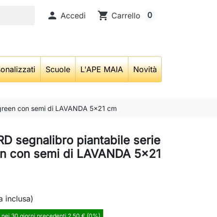

shopping_cart
0
Accedi
Carrello
onalizzati
Scuole
L'APE MAIA
Novità
rgreen con semi di LAVANDA 5x21 cm
 segnalibro piantabile serie
n con semi di LAVANDA 5x21
a inclusa)
 nei 30 giorni precedenti 2,50 € (0%)