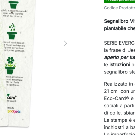
Codice Prodott
Segnalibro Vi
piantabile
che
SERIE EVERGR
Next
la frase di 
aperto per tut
le
istruzioni
pe
segnalibro st
Realizzato in
21 cm con un
Eco-Card® è r
sociali a par
di colle, sbia
La stampa è e
inchiostri a 
Le imperfezio