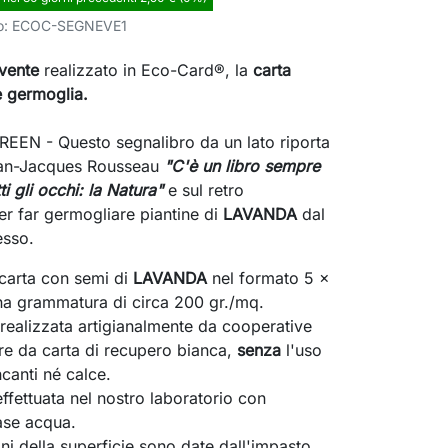
o:
ECOC-SEGNEVE1
vente
realizzato in Eco-Card®, la
carta
 germoglia.
EEN - Questo segnalibro da un lato riporta
Jean-Jacques Rousseau
"C'è un libro sempre
ti gli occhi: la Natura"
e sul retro
r far germogliare piantine di
LAVANDA
dal
esso.
 carta con semi di
LAVANDA
nel formato 5 x
a grammatura di circa 200 gr./mq.
ealizzata artigianalmente da cooperative
tire da carta di recupero bianca,
senza
l'uso
ncanti né calce.
ffettuata nel nostro laboratorio con
base acqua.
ni della superficie sono date dall'impasto