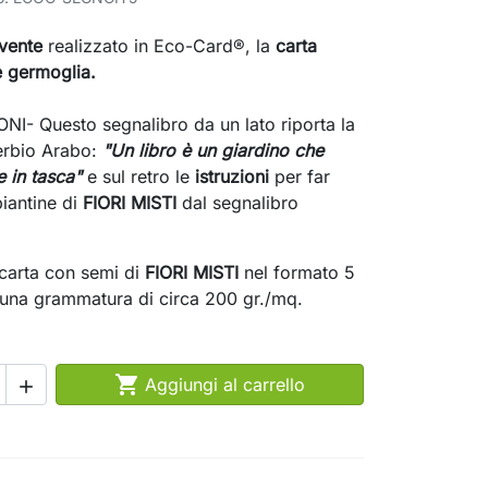
vente
realizzato in Eco-Card®, la
carta
 germoglia.
NI- Questo segnalibro da un lato riporta la
erbio Arabo:
"Un libro è un giardino che
e in tasca"
e sul retro le
istruzioni
per far
iantine di
FIORI MISTI
dal segnalibro
 carta con semi di
FIORI MISTI
nel formato 5
una grammatura di circa 200 gr./mq.

Aggiungi al carrello
