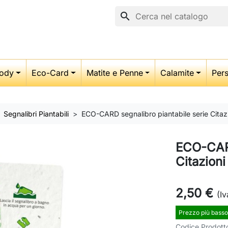
search
ody
Eco-Card
Matite e Penne
Calamite
Pers
Segnalibri Piantabili
ECO-CARD segnalibro piantabile serie Citaz
ECO-CARD
Citazion
2,50 €
(Iv
Prezzo più basso
Codice Prodott