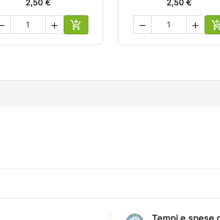
2,50 €
2,50 €





lo
Aggiungi al carrello
A
Tempi e spese d