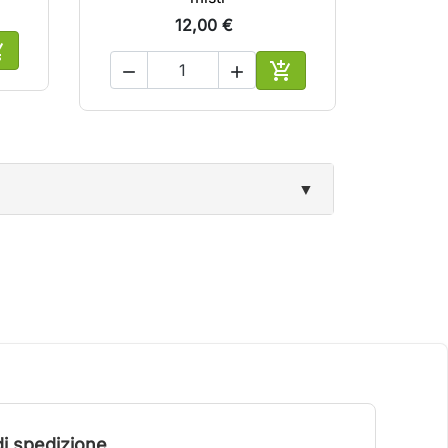
12,00 €





ggiungi al carrello
Aggiungi al carrello
▼
i spedizione