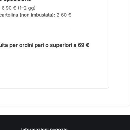
:
6,90 € (1–2 gg)
artolina (non imbustata):
2,60 €
ta per ordini pari o superiori a 6
9 €
Informazioni negozio