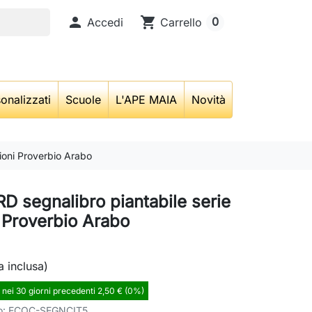

shopping_cart
0
Accedi
Carrello
onalizzati
Scuole
L'APE MAIA
Novità
ioni Proverbio Arabo
 segnalibro piantabile serie
i Proverbio Arabo
a inclusa)
 nei 30 giorni precedenti 2,50 € (0%)
o:
ECOC-SEGNCIT5