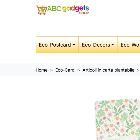
Eco-Postcard
Eco-Decors
Eco-Wo
Home
Eco-Card
Articoli in carta piantabile