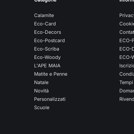
Calamite
Privac
Eco-Card
Cookie
Eco-Decors
Contat
Eco-Postcard
ECO-P
Eco-Scriba
ECO-D
Eco-Woody
ECO-W
L'APE MAIA
Iscriz
Matite e Penne
Condiz
Natale
Tempi 
Novità
Doman
Personalizzati
Rivend
Scuole