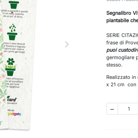
Segnalibro Vi
piantabile
che
SERIE CITAZIO
frase di Prov
Next
puoi custodir
germogliare p
stesso.
Realizzato in
x 21 cm con 

search