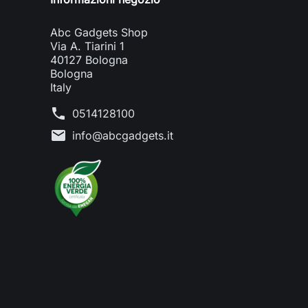
Abc Gadgets Shop
Via A. Tiarini 1
40127 Bologna
Bologna
Italy
phone
0514128100
mail
info@abcgadgets.it