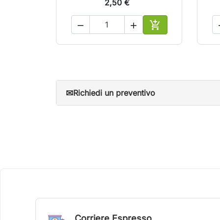
2,50 €



Aggiungi al carrel
✉
Richiedi un preventivo
Corriere Espresso