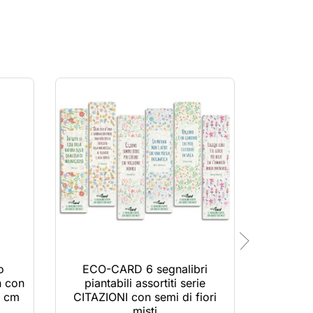
In saldo!
o
ECO-CARD 6 segnalibri
ECO-
n con
piantabili assortiti serie
pianta
 cm
CITAZIONI con semi di fiori
misti