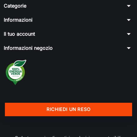
arrow_drop_down
Categorie
arrow_drop_down
Informazioni
arrow_drop_down
Il tuo account
arrow_drop_down
Informazioni negozio
RICHIEDI UN RESO