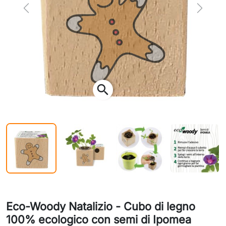
Previous
Next
search
Eco-Woody Natalizio - Cubo di legno
100% ecologico con semi di Ipomea