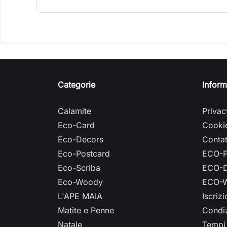
Categorie
Inform
Calamite
Privac
Eco-Card
Cookie
Eco-Decors
Contat
Eco-Postcard
ECO-P
Eco-Scriba
ECO-D
Eco-Woody
ECO-W
L'APE MAIA
Iscriz
Matite e Penne
Condiz
Natale
Tempi 