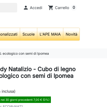

shopping_cart
0
Accedi
Carrello
onalizzati
Scuole
L'APE MAIA
Novità
% ecologico con semi di Ipomea
y Natalizio - Cubo di legno
logico con semi di Ipomea
a inclusa)
 nei 30 giorni precedenti 7,00 € (0%)
o:
ECOW-NAT1