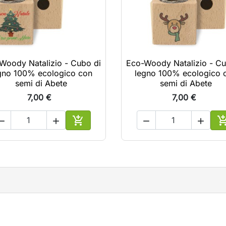
Woody Natalizio - Cubo di
Eco-Woody Natalizio - Cu
gno 100% ecologico con
legno 100% ecologico 
semi di Abete
semi di Abete
7,00 €
7,00 €





lo
Aggiungi al carrello
A