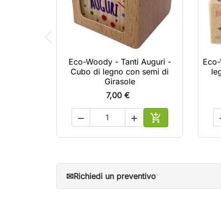
Eco-Woody - Tanti Auguri -
Eco-
Cubo di legno con semi di
le
Girasole
7,00 €



Aggiungi al carrel
✉
Richiedi un preventivo