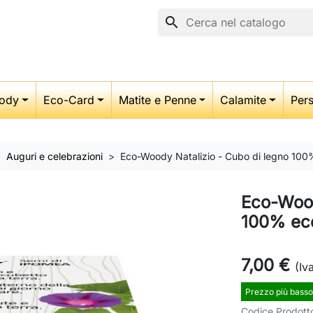
search
ody
Eco-Card
Matite e Penne
Calamite
Pers
Auguri e celebrazioni
Eco-Woody Natalizio - Cubo di legno 100
Eco-Wood
100% eco
7,00 €
(Iv
Prezzo più basso
Codice Prodott