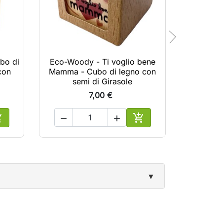
bo di
Eco-Woody - Ti voglio bene
Eco-Woo
con
Mamma - Cubo di legno con
bambina
semi di Girasole
Campa
7,00 €





ggiungi al carrello
Aggiungi al carrello
▼