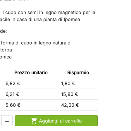
 il cubo con semi in legno magnetico per la
facile in casa di una pianta di Ipomea
nde:
a forma di cubo in legno naturale
 torba
Ipomea
Prezzo unitario
Risparmio
6,82 €
1,80 €
6,21 €
15,80 €
5,60 €
42,00 €

Aggiungi al carrello
