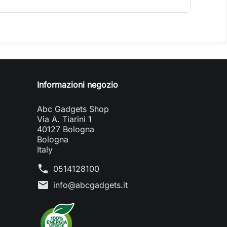
Informazioni negozio
Abc Gadgets Shop
Via A. Tiarini 1
40127 Bologna
Bologna
Italy
phone
0514128100
mail
info@abcgadgets.it