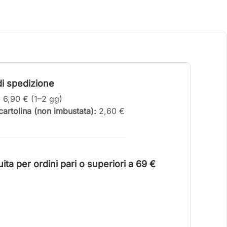
i spedizione
:
6,90 € (1–2 gg)
artolina (non imbustata):
2,60 €
ta per ordini pari o superiori a 6
9 €