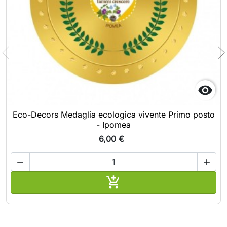

Eco-Decors Medaglia ecologica vivente Primo posto
- Ipomea
6,00 €



Aggiungi al carrello