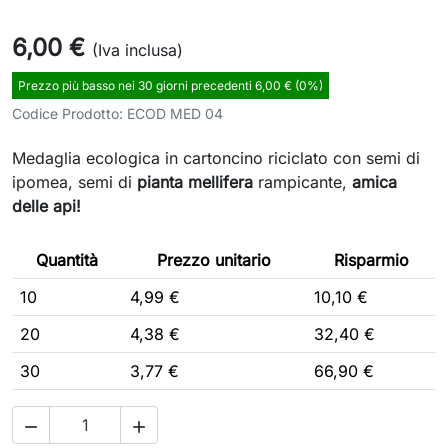
6,00 €
(Iva inclusa)
Prezzo più basso nei 30 giorni precedenti 6,00 € (0%)
Codice Prodotto:
ECOD MED 04
Medaglia ecologica in cartoncino riciclato con semi di
ipomea
, semi di
pianta mellifera
rampicante,
amica
delle api!
Quantità
Prezzo unitario
Risparmio
10
4,99 €
10,10 €
20
4,38 €
32,40 €
30
3,77 €
66,90 €

