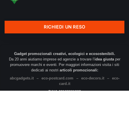
RICHIEDI UN RESO
Gadget promozionali creativi, ecologici e ecosostenibili.
Da 20 anni aiutiamo imprese ed agenzie a trovare l’
idea giusta
per
promuovere marchi e eventi. Per maggiori informazioni visita i siti
dedicati ai nostri
articoli promozionali:
abcgadgets.it
–
eco-postcard.com
–
eco-decors.it
–
eco-
card.it
P.IVA 02108001203
© 2026 | Web Agency: ABC Marketing