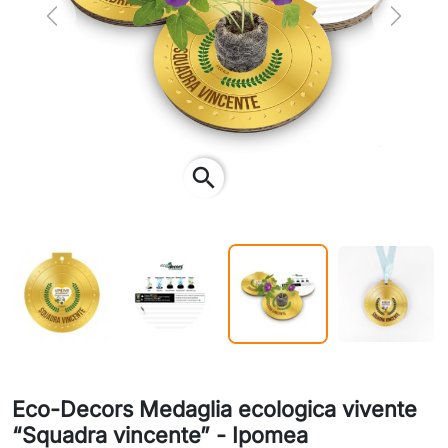
Previous
Next
search
Eco-Decors Medaglia ecologica vivente
“Squadra vincente” - Ipomea