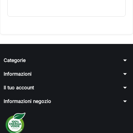
arrow_drop_down
Categorie
arrow_drop_down
Informazioni
arrow_drop_down
Il tuo account
arrow_drop_down
Informazioni negozio