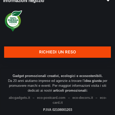
arrow_drop_down
Informazioni negozio
RICHIEDI UN RESO
Gadget promozionali creativi, ecologici e ecosostenibili.
Da 20 anni aiutiamo imprese ed agenzie a trovare l’
idea giusta
per
promuovere marchi e eventi. Per maggiori informazioni visita i siti
dedicati ai nostri
articoli promozionali:
abcgadgets.it
–
eco-postcard.com
–
eco-decors.it
–
eco-
card.it
P.IVA 02108001203