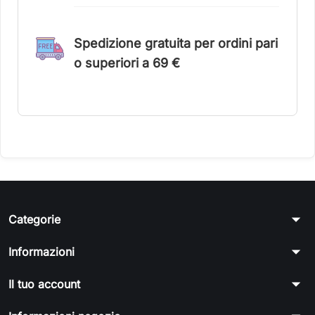
Spedizione gratuita per ordini pari
o superiori a 6
9 €
arrow_drop_down
Categorie
arrow_drop_down
Informazioni
arrow_drop_down
Il tuo account