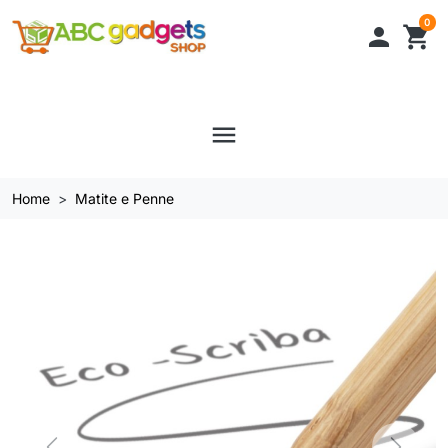
0

shopping_cart
menu
Home
Matite e Penne