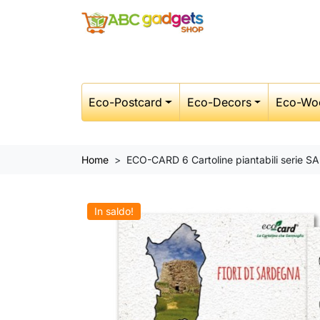
Eco-Postcard
Eco-Decors
Eco-Wo
Home
ECO-CARD 6 Cartoline piantabili serie SA
In saldo!