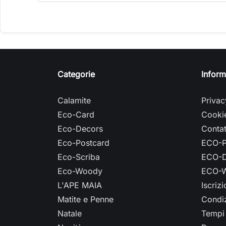
Categorie
Inform
Calamite
Privac
Eco-Card
Cookie
Eco-Decors
Contat
Eco-Postcard
ECO-P
Eco-Scriba
ECO-D
Eco-Woody
ECO-W
L'APE MAIA
Iscriz
Matite e Penne
Condiz
Natale
Tempi 