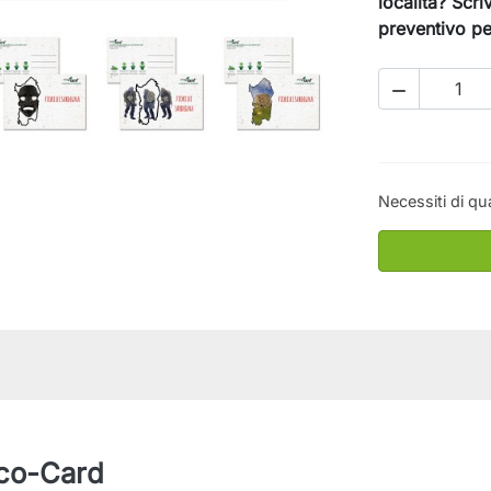
località? Scr
preventivo pe

Necessiti di qu
Eco-Card