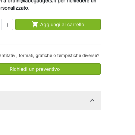
ivi a ordini@abcgadgets.it per richiedere un
rsonalizzato.

Aggiungi al carrello

antitativi, formati, grafiche o tempistiche diverse?
Richiedi un preventivo