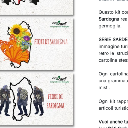
Questo kit co
Sardegna
rea
germoglia.
SERIE SARD
Next
immagine turis
retro le istru
cartolina stess
Ogni cartolin
una grammatur
misti.
Ogni kit rappr
articoli turist
Vuoi anche tu 