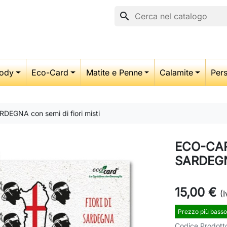
search
ody
Eco-Card
Matite e Penne
Calamite
Pers
RDEGNA con semi di fiori misti
ECO-CARD
SARDEGNA
15,00 €
(I
Prezzo più basso
Codice Prodott