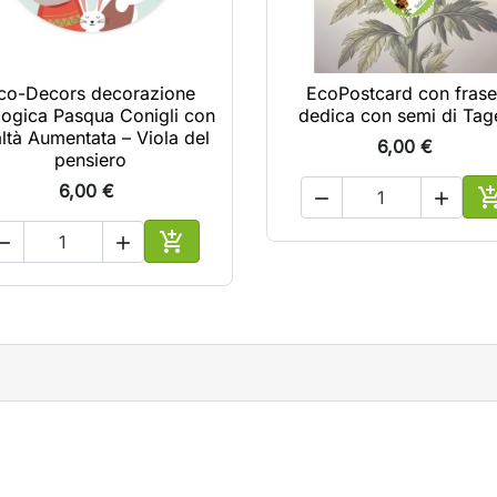
co-Decors decorazione
EcoPostcard con frase
logica Pasqua Conigli con
dedica con semi di Tag
ltà Aumentata – Viola del
6,00 €
pensiero
6,00 €


lo
A



Aggiungi al carrello