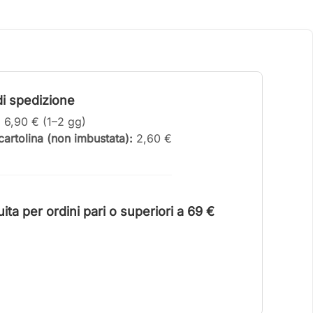
i spedizione
:
6,90 € (1–2 gg)
artolina (non imbustata):
2,60 €
ta per ordini pari o superiori a 6
9 €