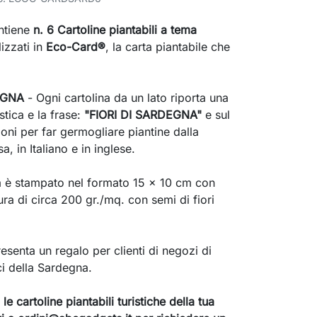
ntiene
n. 6 Cartoline piantabili a tema
lizzati in
Eco-Card®
, la carta piantabile che
EGNA
- Ogni cartolina da un lato riporta una
tica e la frase:
"FIORI DI SARDEGNA"
e sul
zioni per far germogliare piantine dalla
a, in Italiano e in inglese.
a è stampato nel formato 15 x 10 cm con
a di circa 200 gr./mq. con semi di fiori
esenta un regalo per clienti di negozi di
ici della Sardegna.
le cartoline piantabili turistiche della tua