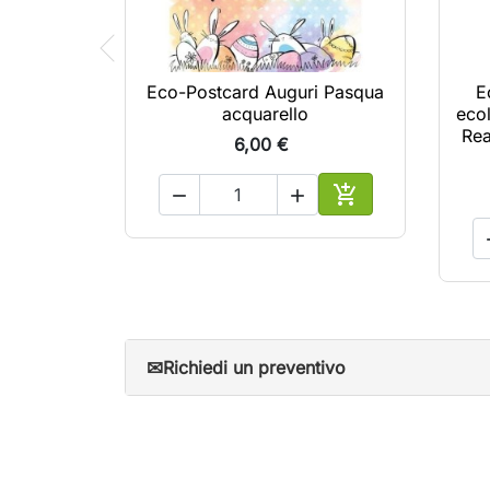
Eco-Postcard Auguri Pasqua
E
acquarello
eco
Rea
6,00 €



Aggiungi al carrel
✉
Richiedi un preventivo