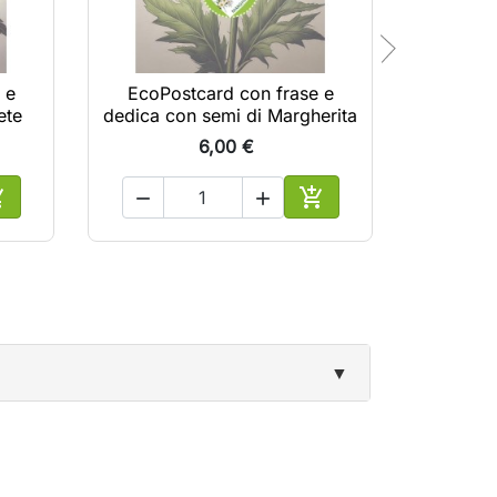
 e
EcoPostcard con frase e
EcoPo
ete
dedica con semi di Margherita
dedica c
6,00 €





ggiungi al carrello
Aggiungi al carrello
▼