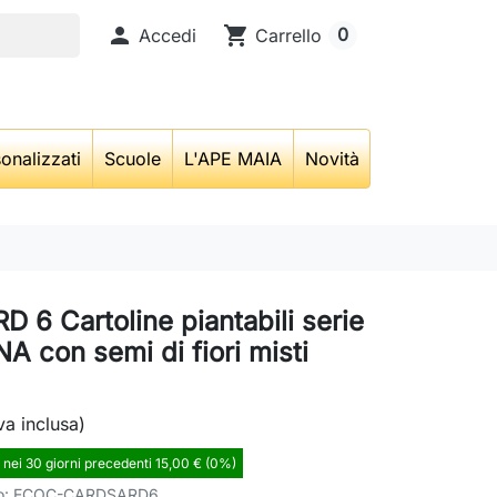

shopping_cart
0
Accedi
Carrello
onalizzati
Scuole
L'APE MAIA
Novità
 6 Cartoline piantabili serie
 con semi di fiori misti
va inclusa)
 nei 30 giorni precedenti 15,00 € (0%)
o:
ECOC-CARDSARD6