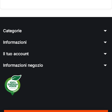
arrow_drop_down
Categorie
arrow_drop_down
Informazioni
arrow_drop_down
Il tuo account
arrow_drop_down
Informazioni negozio