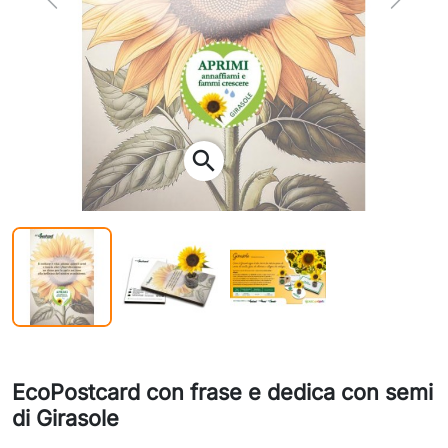
Previous
Next
search
EcoPostcard con frase e dedica con semi
di Girasole