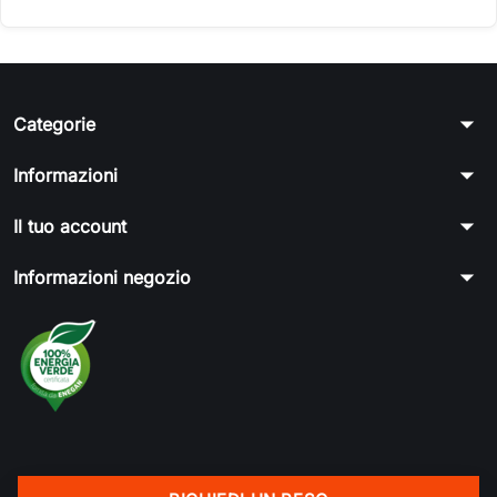
arrow_drop_down
Categorie
arrow_drop_down
Informazioni
arrow_drop_down
Il tuo account
arrow_drop_down
Informazioni negozio