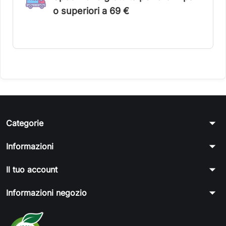
o superiori a 6
9 €
arrow_drop_down
Categorie
arrow_drop_down
Informazioni
arrow_drop_down
Il tuo account
arrow_drop_down
Informazioni negozio