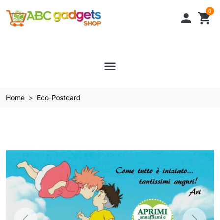
0

shopping_cart
menu
Home
Eco-Postcard