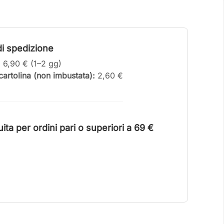
i spedizione
:
6,90 € (1–2 gg)
artolina (non imbustata):
2,60 €
ta per ordini pari o superiori a 6
9 €