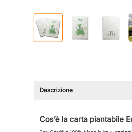
Descrizione
Cos’è la carta piantabile 
Eco-Card® è 100% Made in Italy,
ecologi