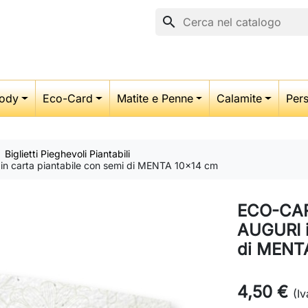
search
ody
Eco-Card
Matite e Penne
Calamite
Pers
Biglietti Pieghevoli Piantabili
in carta piantabile con semi di MENTA 10x14 cm
ECO-CARD
AUGURI i
di MENT
4,50 €
(Iv