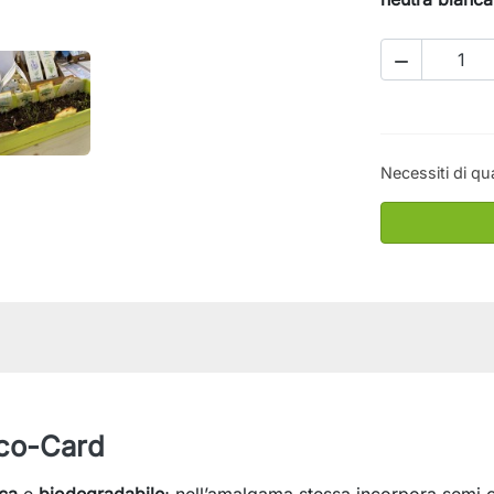

Necessiti di qu
Eco-Card
ca
e
biodegradabile
; nell’amalgama stessa incorpora semi c