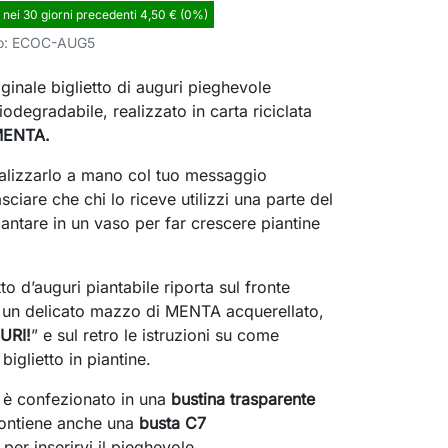
 nei 30 giorni precedenti 4,50 € (0%)
o:
ECOC-AUG5
ginale biglietto di auguri pieghevole
iodegradabile, realizzato in carta riciclata
MENTA
.
alizzarlo a mano col tuo messaggio
lasciare che chi lo riceve utilizzi una parte del
iantare in un vaso per far crescere piantine
tto d’auguri
piantabile
riporta sul fronte
 un delicato mazzo di MENTA acquerellato,
URI
!
” e sul retro le istruzioni su come
biglietto in piantine.
o è confezionato in una
bustina trasparente
ontiene anche una
busta C7
a
per inserirvi il pieghevole.