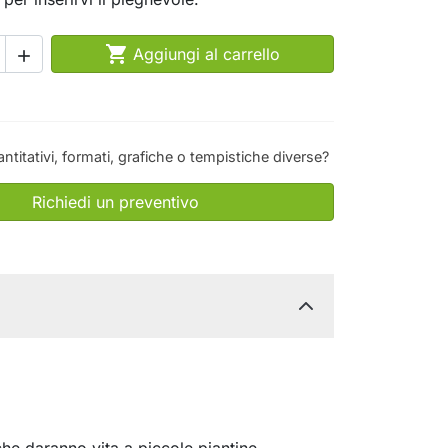

Aggiungi al carrello

antitativi, formati, grafiche o tempistiche diverse?
Richiedi un preventivo
he daranno vita a piccole piantine.