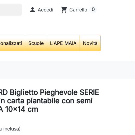

shopping_cart
0
Accedi
Carrello
onalizzati
Scuole
L'APE MAIA
Novità
 Biglietto Pieghevole SERIE
n carta piantabile con semi
A 10x14 cm
a inclusa)