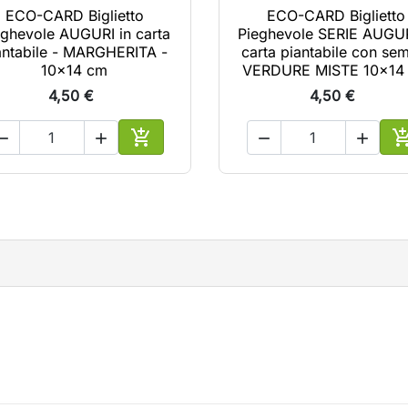
ECO-CARD Biglietto
ECO-CARD Biglietto
eghevole AUGURI in carta
Pieghevole SERIE AUGUR
antabile - MARGHERITA -
carta piantabile con sem
10x14 cm
VERDURE MISTE 10x14
4,50 €
4,50 €





lo
Aggiungi al carrello
A