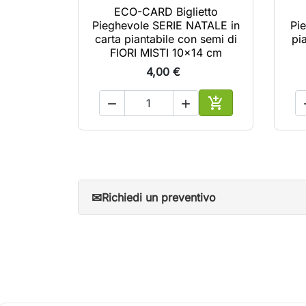
ECO-CARD Biglietto
Pieghevole SERIE NATALE in
Pi
carta piantabile con semi di
pi
FIORI MISTI 10x14 cm
4,00 €



Aggiungi al carrel
✉
Richiedi un preventivo