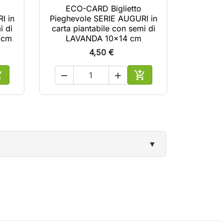
ECO-CARD Biglietto
ECO
I in
Pieghevole SERIE AUGURI in
Pieghev
i di
carta piantabile con semi di
carta 
 cm
LAVANDA 10x14 cm
BAS
4,50 €





ggiungi al carrello
Aggiungi al carrello
▼