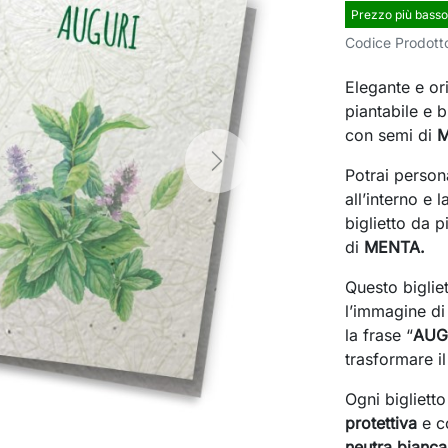
Prezzo più basso
Codice Prodott
Elegante e ori
piantabile e b
con semi di
Next
Potrai person
all’interno e 
biglietto da p
di
MENTA.
Questo biglie
l’immagine di
la frase “
AUG
trasformare il 
Ogni bigliett
protettiva
e c
neutra bianc