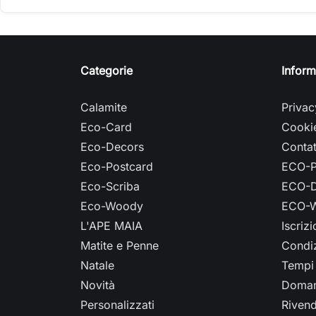
Categorie
Inform
Calamite
Privac
Eco-Card
Cookie
Eco-Decors
Contat
Eco-Postcard
ECO-P
Eco-Scriba
ECO-D
Eco-Woody
ECO-W
L'APE MAIA
Iscriz
Matite e Penne
Condiz
Natale
Tempi 
Novità
Doman
Personalizzati
Rivend