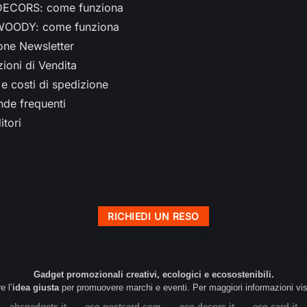
ECORS: come funziona
OODY: come funziona
ione Newsletter
ioni di Vendita
e costi di spedizione
de frequenti
itori
RICHIEDI UN RESO
Gadget promozionali creativi, ecologici e ecosostenibili.
e l’
idea giusta
per promuovere marchi e eventi. Per maggiori informazioni visita
abcgadgets.it
–
eco-postcard.com
–
eco-decors.it
–
eco-card.it