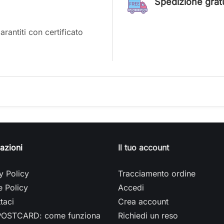
Spedizione gratui
antiti con certificato
azioni
Il tuo account
y Policy
Tracciamento ordine
 Policy
Accedi
taci
Crea account
OSTCARD: come funziona
Richiedi un reso