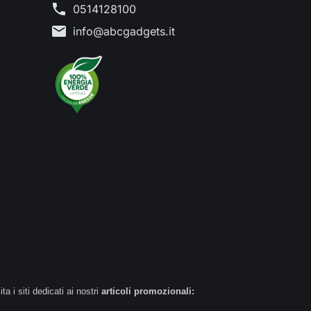
phone
0514128100
mail
info@abcgadgets.it
 i siti dedicati ai nostri
articoli promozionali: