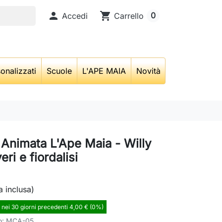

shopping_cart
0
Accedi
Carrello
onalizzati
Scuole
L'APE MAIA
Novità
 Animata L'Ape Maia - Willy
eri e fiordalisi
a inclusa)
 nei 30 giorni precedenti 4,00 € (0%)
o:
MCA-05