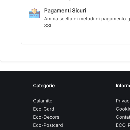
Pagamenti Sicuri
Ampia scelta di metodi di pagamento gar
SSL.
Categorie
Inform
Calamite
Privac
Eco-Card
Cookie
Eco-Decors
Contat
Eco-Postcard
ECO-P