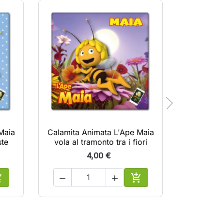
Maia
Calamita Animata L'Ape Maia
Calamita
ste
vola al tramonto tra i fiori
Flip c
4,00 €





ggiungi al carrello
Aggiungi al carrello