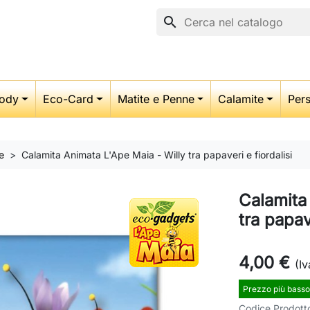
search
ody
Eco-Card
Matite e Penne
Calamite
Pers
e
Calamita Animata L'Ape Maia - Willy tra papaveri e fiordalisi
Calamita
tra papav
4,00 €
(Iv
Prezzo più basso
Codice Prodott