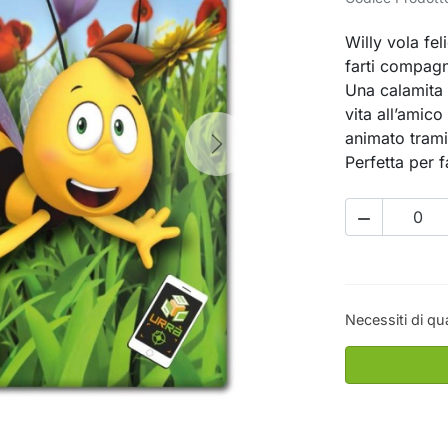
Willy vola fel
farti compagn
Una calamita 
vita all’amic
animato trami
Next
Perfetta per f

Necessiti di qu