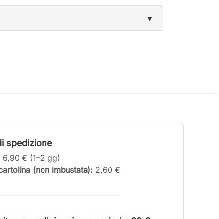
▼
i spedizione
:
6,90 € (1–2 gg)
artolina (non imbustata):
2,60 €