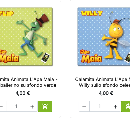
mita Animata L'Ape Maia -
Calamita Animata L'Ape 
 ballerino su sfondo verde
Willy sullo sfondo cele
4,00 €
4,00 €





lo
Aggiungi al carrello
A