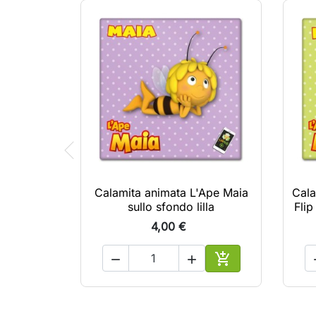
Calamita animata L'Ape Maia
Cala
sullo sfondo lilla
Flip
4,00 €



Aggiungi al carrel