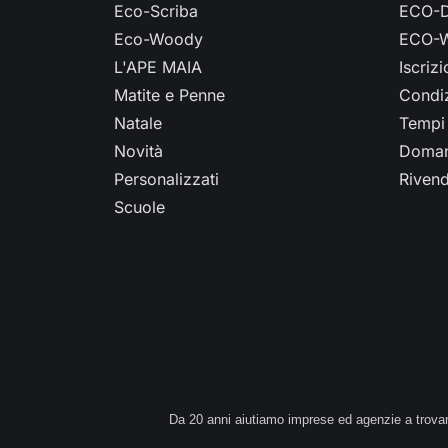
Eco-Scriba
ECO-D
Eco-Woody
ECO-W
L'APE MAIA
Iscriz
Matite e Penne
Condiz
Natale
Tempi 
Novità
Doman
Personalizzati
Rivend
Scuole
Da 20 anni aiutiamo imprese ed agenzie a trovar