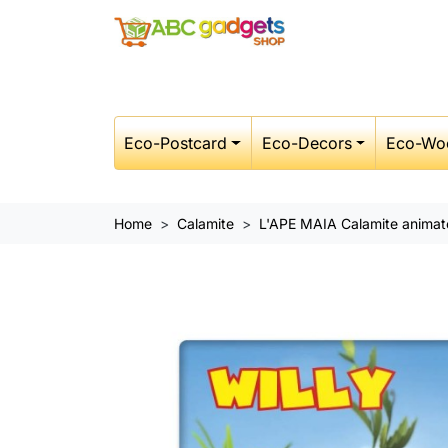
Eco-Postcard
Eco-Decors
Eco-Wo
Home
Calamite
L'APE MAIA Calamite animat