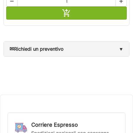



Aggiungi al carrello
✉
Richiedi un preventivo
▼
Corriere Espresso
Spedizioni nazionali con consegna