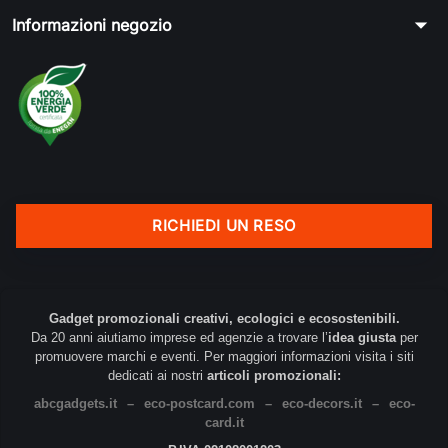
arrow_drop_down
Informazioni negozio
RICHIEDI UN RESO
Gadget promozionali creativi, ecologici e ecosostenibili.
Da 20 anni aiutiamo imprese ed agenzie a trovare l’
idea giusta
per
promuovere marchi e eventi. Per maggiori informazioni visita i siti
dedicati ai nostri
articoli promozionali:
abcgadgets.it
–
eco-postcard.com
–
eco-decors.it
–
eco-
card.it