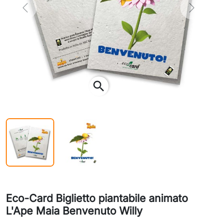
Previous
Next
search
Eco-Card Biglietto piantabile animato
L'Ape Maia Benvenuto Willy