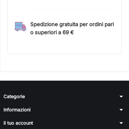
Spedizione gratuita per ordini pari
o superiori a 6
9 €
arrow_drop_down
Categorie
arrow_drop_down
Informazioni
arrow_drop_down
Il tuo account