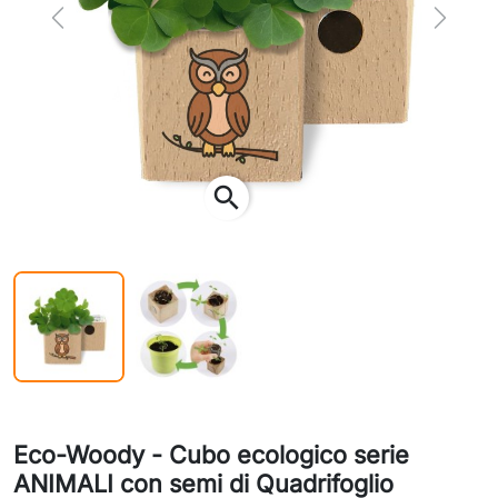
Previous
Next
search
Eco-Woody - Cubo ecologico serie
ANIMALI con semi di Quadrifoglio