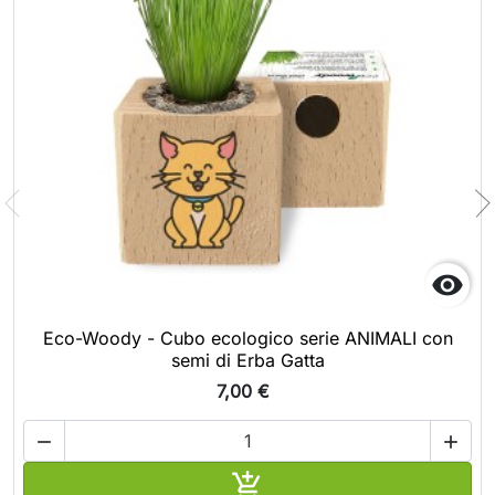

Eco-Woody - Cubo ecologico serie ANIMALI con
semi di Erba Gatta
7,00 €



Aggiungi al carrello