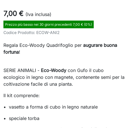
7,00 €
(Iva inclusa)
Prezzo più basso nei 30 giorni precedenti 7,00 € (0%)
Codice Prodotto:
ECOW-ANI2
Regala
Eco-Woody
Quadrifoglio
per
augurare buona
fortuna
!
SERIE ANIMALI -
Eco-Woody
con Gufo
il cubo
ecologico in
legno con magnete,
con
tenente
semi per la
coltivazione
facile
di una pianta
.
Il kit
comprende
:
vasetto a forma di cubo in legno naturale
speciale
torba