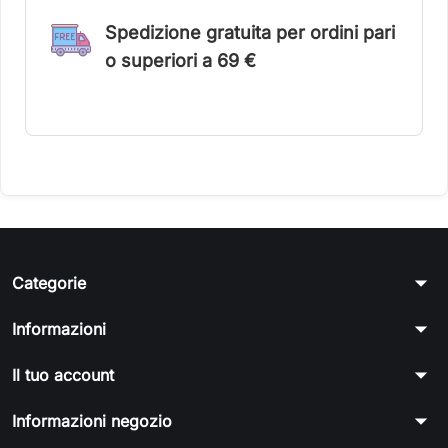
Spedizione gratuita per ordini pari
o superiori a 6
9 €
arrow_drop_down
Categorie
arrow_drop_down
Informazioni
arrow_drop_down
Il tuo account
arrow_drop_down
Informazioni negozio